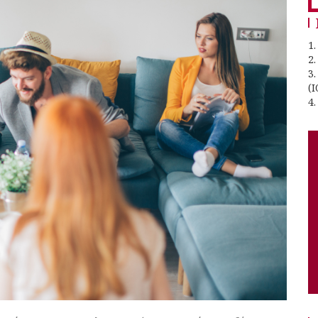
1.
2
3
(I
4.