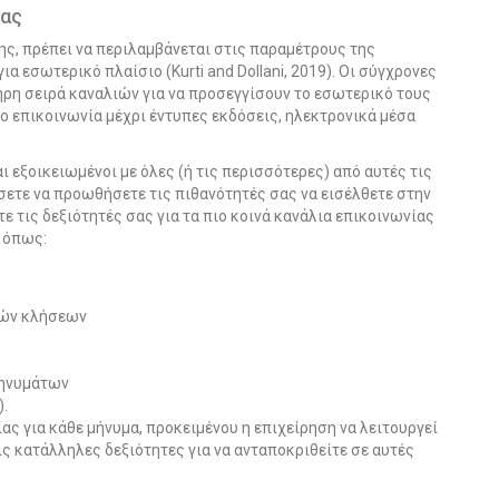
ίας
ης, πρέπει να περιλαμβάνεται στις παραμέτρους της
α εσωτερικό πλαίσιο (Kurti and Dollani, 2019). Οι σύγχρονες
ηρη σειρά καναλιών για να προσεγγίσουν το εσωτερικό τους
 επικοινωνία μέχρι έντυπες εκδόσεις, ηλεκτρονικά μέσα
αι εξοικειωμένοι με όλες (ή τις περισσότερες) από αυτές τις
σετε να προωθήσετε τις πιθανότητές σας να εισέλθετε στην
τε τις δεξιότητές σας για τα πιο κοινά κανάλια επικοινωνίας
 όπως:
κών κλήσεων
μηνυμάτων
.
ας για κάθε μήνυμα, προκειμένου η επιχείρηση να λειτουργεί
ς κατάλληλες δεξιότητες για να ανταποκριθείτε σε αυτές