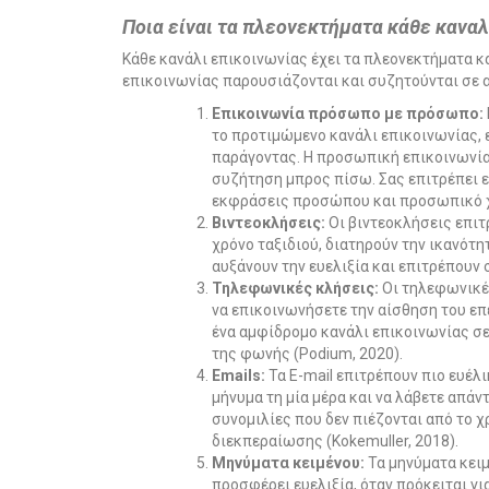
Ποια είναι τα πλεονεκτήματα κάθε
Κάθε κανάλι επικοινωνίας έχει τα πλεονεκτήματα κ
επικοινωνίας παρουσιάζονται και συζητούνται σε α
Επικοινωνία πρόσωπο με πρόσωπο:
το προτιμώμενο κανάλι επικοινωνίας, 
παράγοντας. Η προσωπική επικοινωνία 
συζήτηση μπρος πίσω. Σας επιτρέπει ε
εκφράσεις προσώπου και προσωπικό χάρ
Βιντεοκλήσεις:
Οι βιντεοκλήσεις επιτ
χρόνο ταξιδιού, διατηρούν την ικανότ
αυξάνουν την ευελιξία και επιτρέπουν 
Τηλεφωνικές κλήσεις:
Οι τηλεφωνικές
να επικοινωνήσετε την αίσθηση του επε
ένα αμφίδρομο κανάλι επικοινωνίας σε
της φωνής (Podium, 2020).
Emails:
Τα E-mail επιτρέπουν πιο ευέλ
μήνυμα τη μία μέρα και να λάβετε απάν
συνομιλίες που δεν πιέζονται από το 
διεκπεραίωσης (Kokemuller, 2018).
Μηνύματα κειμένου:
Τα μηνύματα κειμ
προσφέρει ευελιξία, όταν πρόκειται 