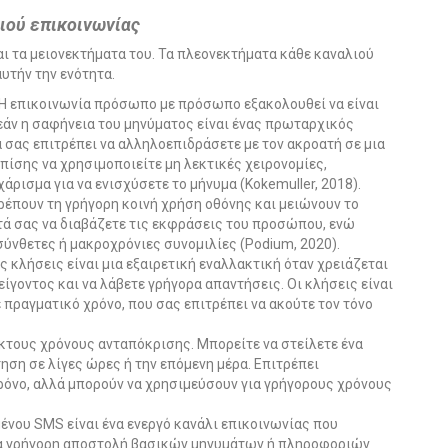
 καναλιού επικοινωνίας
αι τα μειονεκτήματα του. Τα πλεονεκτήματα κάθε καναλιού
υτήν την ενότητα.
Η επικοινωνία πρόσωπο με πρόσωπο εξακολουθεί να είναι
εάν η σαφήνεια του μηνύματος είναι ένας πρωταρχικός
σας επιτρέπει να αλληλοεπιδράσετε με τον ακροατή σε μια
πίσης να χρησιμοποιείτε μη λεκτικές χειρονομίες,
ισμα για να ενισχύσετε το μήνυμα (Kokemuller, 2018).
ρέπουν τη γρήγορη κοινή χρήση οθόνης και μειώνουν το
ητά σας να διαβάζετε τις εκφράσεις του προσώπου, ενώ
σύνθετες ή μακροχρόνιες συνομιλίες (Podium, 2020).
 κλήσεις είναι μια εξαιρετική εναλλακτική όταν χρειάζεται
ίγοντος και να λάβετε γρήγορα απαντήσεις. Οι κλήσεις είναι
 πραγματικό χρόνο, που σας επιτρέπει να ακούτε τον τόνο
ικτους χρόνους ανταπόκρισης. Μπορείτε να στείλετε ένα
τηση σε λίγες ώρες ή την επόμενη μέρα. Επιτρέπει
χρόνο, αλλά μπορούν να χρησιμεύσουν για γρήγορους χρόνους
ένου SMS είναι ένα ενεργό κανάλι επικοινωνίας που
για γρήγορη αποστολή βασικών μηνυμάτων ή πληροφοριών