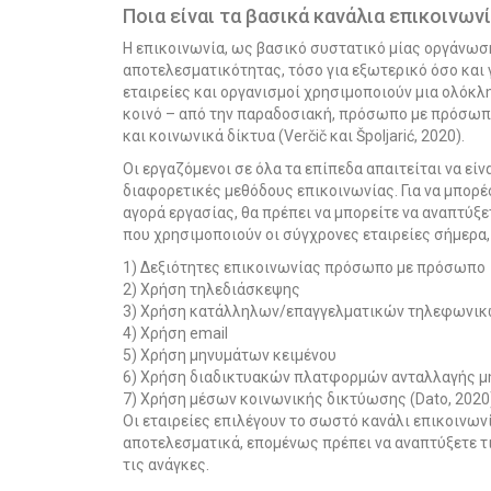
Ποια είναι τα βασικά κανάλια επικοινων
Η επικοινωνία, ως βασικό συστατικό μίας οργάνωσ
αποτελεσματικότητας, τόσο για εξωτερικό όσο και γι
εταιρείες και οργανισμοί χρησιμοποιούν μια ολόκλ
κοινό – από την παραδοσιακή, πρόσωπο με πρόσωπο
και κοινωνικά δίκτυα (Verčič και Špoljarić, 2020).
Οι εργαζόμενοι σε όλα τα επίπεδα απαιτείται να είν
διαφορετικές μεθόδους επικοινωνίας. Για να μπορέ
αγορά εργασίας, θα πρέπει να μπορείτε να αναπτύξε
που χρησιμοποιούν οι σύγχρονες εταιρείες σήμερα,
1) Δεξιότητες επικοινωνίας πρόσωπο με πρόσωπο
2) Χρήση τηλεδιάσκεψης
3) Χρήση κατάλληλων/επαγγελματικών τηλεφωνι
4) Χρήση email
5) Χρήση μηνυμάτων κειμένου
6) Χρήση διαδικτυακών πλατφορμών ανταλλαγής 
7) Χρήση μέσων κοινωνικής δικτύωσης (Dato, 2020)
Οι εταιρείες επιλέγουν το σωστό κανάλι επικοινωνί
αποτελεσματικά, επομένως πρέπει να αναπτύξετε τι
τις ανάγκες.