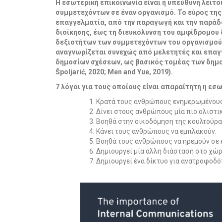
Η εσωτερική επικοινωνία είναι η υπεύθυνη λειτ
συμμετεχόντων σε έναν οργανισμό. Το εύρος της
επαγγελματία, από την παραγωγή και την
παράδο
διοίκησης, έως τη διευκόλυνση
του αμφίδρομου 
δεξιοτήτων των
συμμετεχόντων του οργανισμού (
αναγνωρίζεται συνεχώς από μελετητές και επαγ
δημοσίων σχέσεων, ως βασικός τομέας των δημ
Špoljarić, 2020; Men and Yue, 2019).
7 λόγοι για τους οποίους είναι απαραίτητη η εσω
Κρατά τους ανθρώπους ενημερωμένους
Δίνει στους ανθρώπους μία πιο ολιστι
Βοηθά στην οικοδόμηση της κουλτούρα
Κάνει τους ανθρώπους να εμπλακούν.
Βοηθά τους ανθρώπους να ηρεμούν σε 
Δημιουργεί μία άλλη διάσταση στο χώρ
Δημιουργεί ένα δίκτυο για ανατροφοδό