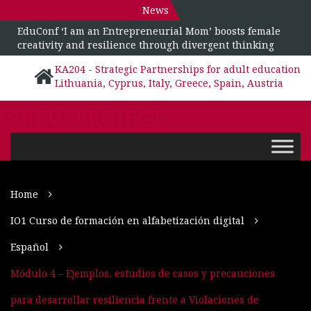
News
EduConf ‘I am an Entrepreneurial Mom’ boosts female
creativity and resilience through divergent thinking
KA204 - Strategic Partnerships for adult education
Lithuania, Cyprus, Italy, Greece, Spain, Austria
CREW PROJECT
Home
IO1 Curso de formación en alfabetización digital
Español
Módulo 4 – Ejemplos, estudios de casos y precauciones
para desarrollar resiliencia frente a Violaciones de