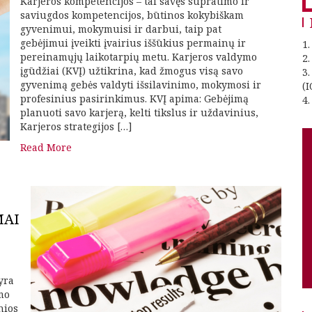
Karjeros kompetencijos – tai savęs supratimo ir
f
saviugdos kompetencijos, būtinos kokybiškam
gyvenimui, mokymuisi ir darbui, taip pat
gebėjimui įveikti įvairius iššūkius permainų ir
1.
pereinamųjų laikotarpių metu. Karjeros valdymo
2
įgūdžiai (KVĮ) užtikrina, kad žmogus visą savo
3
gyvenimą gebės valdyti išsilavinimo, mokymosi ir
(I
profesinius pasirinkimus. KVĮ apima: Gebėjimą
4.
planuoti savo karjerą, kelti tikslus ir uždavinius,
Karjeros strategijos […]
Read More
MAI
yra
imo
nios