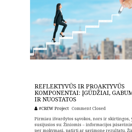
REFLEKTYVŪS IR PROAKTYVŪS
KOMPONENTAI: ĮGŪDŽIAI, GABU
IR NUOSTATOS
#CREW Project
Comment Closed
Pirmiau išvardytos sąvokos, nors ir skirtingos, 
susijusios su: Žiniomis – informacijos įsisavin
per mokymąsi, patirtį ar savimonę rezultatu. Ži