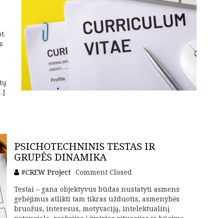
t.
s
stų
…]
PSICHOTECHNINIS TESTAS IR
GRUPĖS DINAMIKA
#CREW Project
Comment Closed
Testai – gana objektyvus būdas nustatyti asmens
gebėjimus atlikti tam tikras užduotis, asmenybės
bruožus, interesus, motyvaciją, intelektualinį