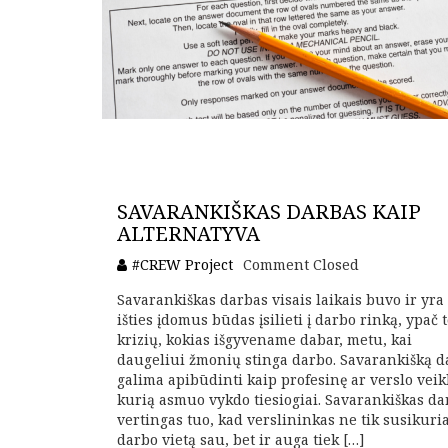
SAVARANKIŠKAS DARBAS KAIP
ALTERNATYVA
#CREW Project
Comment Closed
Savarankiškas darbas visais laikais buvo ir yra
išties įdomus būdas įsilieti į darbo rinką, ypač 
krizių, kokias išgyvename dabar, metu, kai
daugeliui žmonių stinga darbo. Savarankišką d
galima apibūdinti kaip profesinę ar verslo veik
kurią asmuo vykdo tiesiogiai. Savarankiškas da
vertingas tuo, kad verslininkas ne tik susikuri
darbo vietą sau, bet ir auga tiek […]