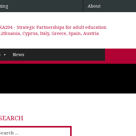
king
About
KA204 - Strategic Partnerships for adult education
Lithuania, Cyprus, Italy, Greece, Spain, Austria
s
News
SEARCH
earch