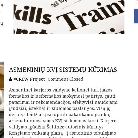
ių
–
jų
ASMENINIŲ KVĮ SISTEMŲ KŪRIMAS
#CREW Project
Comment Closed
Asmeninei karjeros valdymo kelionei turi įtakos
formalios ir neformalios mokymosi patirtys, gauti
patarimai ir rekomendacijos, efektyviai naudojami
įgūdžiai, ištekliai ir siūlomos paslaugos. Visų jų
derinys leidžia apsirūpinti pakankamu įrankių
arsenalu nuosavoms KVĮ sistemoms kurti. Karjeros
valdymo įgūdžiai Šaltinis: autorinis kūrinys
Rengiame veiksmų planą Į asmeninio tobulėjimo