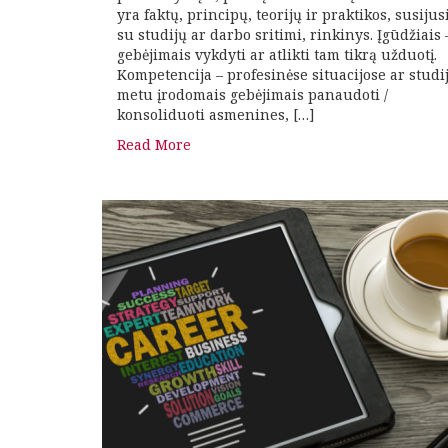
yra faktų, principų, teorijų ir praktikos, susijus
su studijų ar darbo sritimi, rinkinys. Įgūdžiais 
gebėjimais vykdyti ar atlikti tam tikrą užduotį.
Kompetencija – profesinėse situacijose ar studi
metu įrodomais gebėjimais panaudoti /
konsoliduoti asmenines, […]
Read More