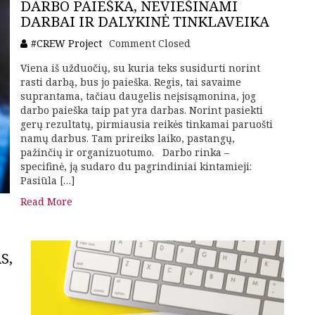
DARBO PAIEŠKA, NEVIEŠINAMI
DARBAI IR DALYKINĖ TINKLAVEIKA
#CREW Project
Comment Closed
Viena iš užduočių, su kuria teks susidurti norint
rasti darbą, bus jo paieška. Regis, tai savaime
suprantama, tačiau daugelis neįsisąmonina, jog
darbo paieška taip pat yra darbas. Norint pasiekti
gerų rezultatų, pirmiausia reikės tinkamai paruošti
namų darbus. Tam prireiks laiko, pastangų,
pažinčių ir organizuotumo. Darbo rinka –
specifinė, ją sudaro du pagrindiniai kintamieji:
Pasiūla […]
Read More
S,