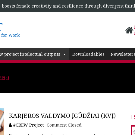
boosts female creativity and resilience through divergent thin
T
 for Work
w project intelectual outputs
Downloadables
Newsletter
džiai
KARJEROS VALDYMO ĮGŪDŽIAI (KVĮ)
#CREW Project
Comment Closed
S