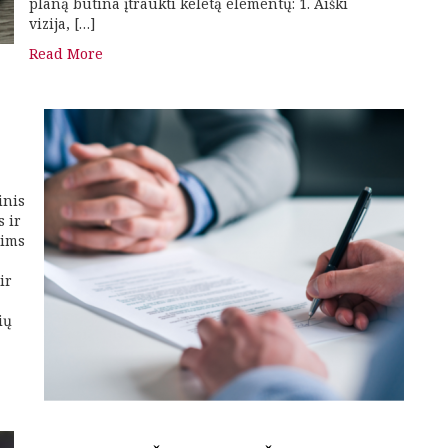
planą būtina įtraukti keletą elementų: 1. Aiški
vizija, […]
Read More
inis
s ir
lims
ir
ių