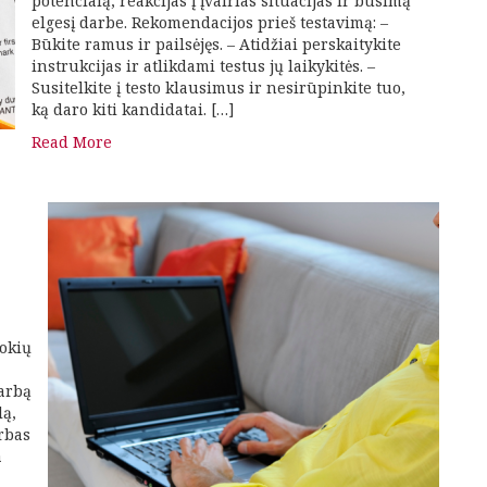
potencialą, reakcijas į įvairias situacijas ir būsimą
elgesį darbe. Rekomendacijos prieš testavimą: –
Būkite ramus ir pailsėjęs. – Atidžiai perskaitykite
instrukcijas ir atlikdami testus jų laikykitės. –
Susitelkite į testo klausimus ir nesirūpinkite tuo,
ką daro kiti kandidatai. […]
Read More
tokių
arbą
lą,
rbas
a