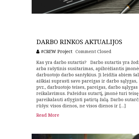
DARBO RINKOS AKTUALIJOS
#CREW Project
Comment Closed
Kas yra darbo sutartis? Darbo sutartis yra žod
arba rašytinis susitarimas, apibrėžiantis įmonė
darbuotojo darbo santykius. Ji leidžia abiem ša
aiškiai suprasti savo pareigas ir darbo sąlygas,
pvz., darbuotojo teises, pareigas, darbo sąlygas 
reikalavimus. Pažeidus sutartį, įmonė turi teisę
pareikalauti atlyginti patirtą žalą. Darbo sutarč
rūšys: visos dienos, ne visos dienos ir […]
Read More