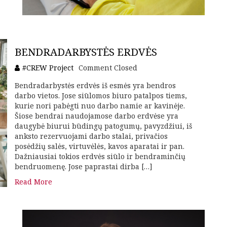
BENDRADARBYSTĖS ERDVĖS
#CREW Project
Comment Closed
Bendradarbystės erdvės iš esmės yra bendros
darbo vietos. Jose siūlomos biuro patalpos tiems,
kurie nori pabėgti nuo darbo namie ar kavinėje.
Šiose bendrai naudojamose darbo erdvėse yra
daugybė biurui būdingų patogumų, pavyzdžiui, iš
anksto rezervuojami darbo stalai, privačios
posėdžių salės, virtuvėlės, kavos aparatai ir pan.
Dažniausiai tokios erdvės siūlo ir bendraminčių
bendruomenę. Jose paprastai dirba […]
Read More