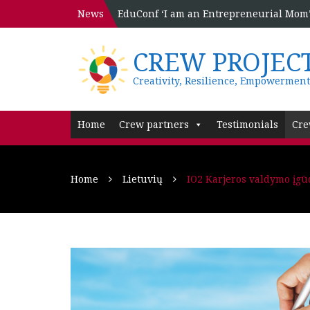
News
EduConf ‘I am an Entrepreneurial Mom’ 
CREW PROJEC
Creativity, Resilience, Empowerment
Home
Crew partners
Testimonials
Cre
Home
Lietuvių
IO2 Karjeros valdymo įgū