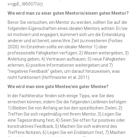
v=gpE_W50OTUc
)
Wie wird man zu einer guten Mentorin/einem guten Mentor?
Bevor Sie versuchen, ein Mentor zu werden, sollten Sie auf die
folgenden Eigenschaften eines idealen Mentors achten: Er/sie
ist motiviert und engagiert, kümmert sich um die Entwicklung
anderer und ist bereit, seine/ihre Zeit zu investieren (Forbes
2020). Im Einzelnen sollte ein idealer Mentor 1) über
professionelle Fähigkeiten verfügen, 2) Wissen weitergeben, 3)
Anleitung geben, 4) Vertrauen aufbauen, 5) neue Fähigkeiten
erlernen, 6) positive Informationen weitergeben und 7)
“negatives Feedback” geben, um darauf hinzuweisen, was
nicht funktioniert (Hoffmeister et al. 2011).
Wie wird man eine gute Mentee/ein guter Mentee?
In der Fachliteratur finden sich einige Tipps, wie Sie dies
erreichen können, indem Sie die folgenden Leitlinien befolgen:
1) Bleiben Sie von Anfang an bei den spezifischen Zielen, 2)
Treffen Sie sich regelmäßig mit Ihrem Mentor, 3) Legen Sie
eine Tagesordnung fest, 4) Seien Sie offen für positives oder
konstruktives Feedback, 5) Machen Sie sich während des
Treffens Notizen, 6) Legen Sie ein Enddatum fest, 7) Machen