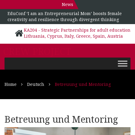
News
EduConf ‘I am an Entrepreneurial Mom’ boosts female
creativity and resilience through divergent thinking
KA204 - Strategic Partnerships for adult education
Lithuania, Cyprus, Italy, Greece, Spain, Austria
CREW PROJECT
Home
Deutsch
Betreuung und Mentoring
Betreuung und Mentoring