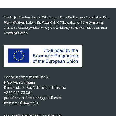
This Project Has Been Funded With Support From The European Commission. This
Website/Platform Reflects The Views Only Of The Author, And The Commission
Cannot Be Held Responsible For Any Use Which May Be Made Of The Information
Contained Therein.
Coordinating institution
NGO Versli mama
Dumu str. 3, K5, Vilnius, Lithuania
+370 610 75 261
portalasverslimama@gmail.com
www.verslimama.lt
FOLLOW CREW IN FACEBOOK