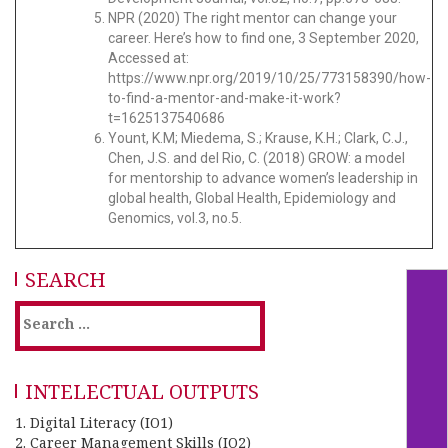
NPR (2020) The right mentor can change your
career. Here’s how to find one, 3 September 2020,
Accessed at:
https://www.npr.org/2019/10/25/773158390/how-
to-find-a-mentor-and-make-it-work?
t=1625137540686
Yount, K.M; Miedema, S.; Krause, K.H.; Clark, C.J.,
Chen, J.S. and del Rio, C. (2018) GROW: a model
for mentorship to advance women’s leadership in
global health, Global Health, Epidemiology and
Genomics, vol.3, no.5.
SEARCH
INTELECTUAL OUTPUTS
1. Digital Literacy (IO1)
2. Career Management Skills (IO2)