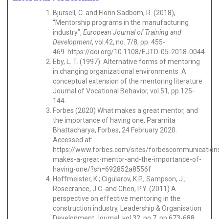
Bjursell, C. and Florin Sädbom, R. (2018),
“Mentorship programs in the manufacturing
industry”,
European Journal of Training and
Development
, vol.42, no. 7/8, pp. 455-
469.
https://doi.org/10.1108/EJTD-05-2018-0044
Eby, L. T. (1997). Alternative forms of mentoring
in changing organizational environments: A
conceptual extension of the mentoring literature.
Journal of Vocational Behavior, vol.51, pp.125-
144.
Forbes (2020) What makes a great mentor, and
the importance of having one, Paramita
Bhattacharya, Forbes, 24 February 2020.
Accessed at:
https://www.forbes.com/sites/forbescommunication
makes-a-great-mentor-and-the-importance-of-
having-one/?sh=692852a8556f
Hoffmeister, K.; Cigularov, K.P.; Sampson, J.;
Rosecrance, J.C. and Chen, P.Y. (2011) A
perspective on effective mentoring in the
construction industry, Leadership & Organisation
Development Journal, vol.32, no.7, pp.673-688.