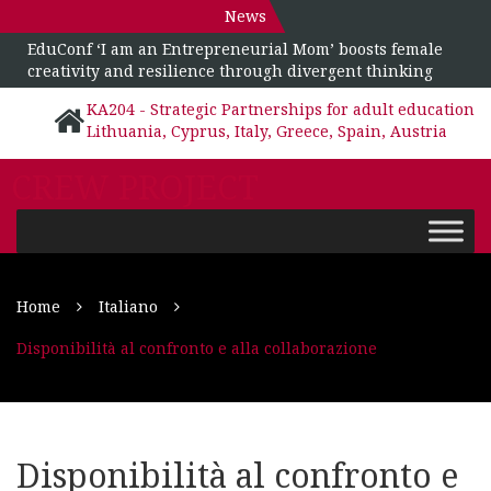
News
EduConf ‘I am an Entrepreneurial Mom’ boosts female
creativity and resilience through divergent thinking
KA204 - Strategic Partnerships for adult education
Lithuania, Cyprus, Italy, Greece, Spain, Austria
CREW PROJECT
Home
Italiano
Disponibilità al confronto e alla collaborazione
Disponibilità al confronto e