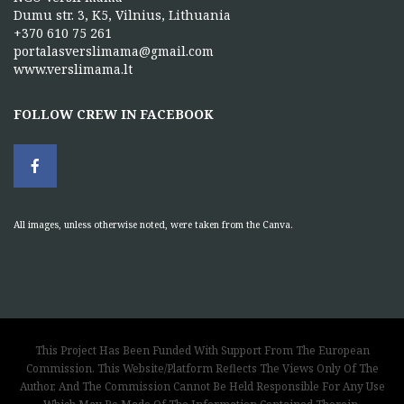
Dumu str. 3, K5, Vilnius, Lithuania
+370 610 75 261
portalasverslimama@gmail.com
www.verslimama.lt
FOLLOW CREW IN FACEBOOK
All images, unless otherwise noted, were taken from the Canva.
This Project Has Been Funded With Support From The European
Commission. This Website/Platform Reflects The Views Only Of The
Author, And The Commission Cannot Be Held Responsible For Any Use
Which May Be Made Of The Information Contained Therein.