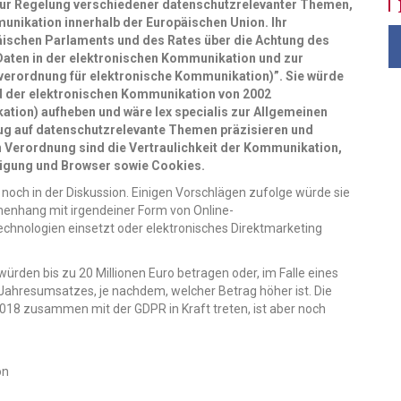
 zur Regelung verschiedener datenschutzrelevanter Themen,
unikation innerhalb der Europäischen Union. Ihr
äischen Parlaments und des Rates über die Achtung des
aten in der elektronischen Kommunikation und zur
verordnung für elektronische Kommunikation)”. Sie würde
und der elektronischen Kommunikation von 2002
ation) aufheben und wäre lex specialis zur Allgemeinen
ug auf datenschutzrelevante Themen präzisieren und
 Verordnung sind die Vertraulichkeit der Kommunikation,
lligung und Browser sowie
Cookies
.
och in der Diskussion. Einigen Vorschlägen zufolge würde sie
enhang mit irgendeiner Form von Online-
chnologien einsetzt oder elektronisches Direktmarketing
ürden bis zu 20 Millionen Euro betragen oder, im Falle eines
ahresumsatzes, je nachdem, welcher Betrag höher ist. Die
2018 zusammen mit der GDPR in Kraft treten, ist aber noch
on