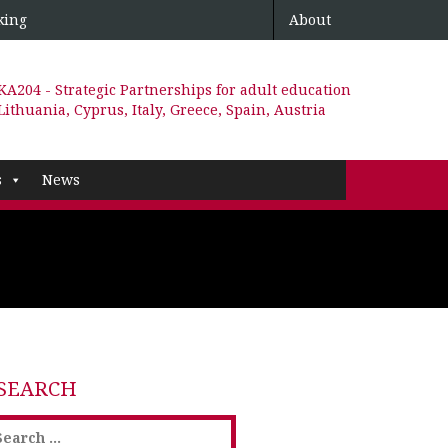
king
About
KA204 - Strategic Partnerships for adult education
Lithuania, Cyprus, Italy, Greece, Spain, Austria
s
News
SEARCH