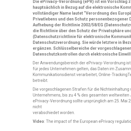
Die ePrivacy-Verordnung (ePR) ist ein Vorschlag
hauptsächlich in Bezug auf die elektronische Komm
vollständiger Name lautet “Verordnung des Europ
Privatlebens und den Schutz personenbezogener D
Aufhebung der Richtlinie 2002/58/EG (Datenschutz
die Richtlinie über den Schutz der Privatsphäre 
(Datenschutzrichtlinie für elektronische Kommunik
Datenschutzverordnung. Sie würde letztere in Bez
ergänzen. Schlüsselbereiche der vorgeschlagenen
Datenschutzkontrollen durch elektronische Einwi
Der Anwendungsbereich der ePrivacy-Verordnung ist n
für jedes Unternehmen gelten, das Daten im Zusamm
Kommunikationsdienst verarbeitet, Online-TrackingTe
betreibt.
Die vorgeschlagenen Strafen für die Nichteinhaltung w
Unternehmens, bis zu 4 % des gesamten weltweiten J
ePrivacy-Verordnung sollte ursprünglich am 25. Mai 
nicht
verabschiedet worden.
Video
: The impact of the European ePrivacy regulati