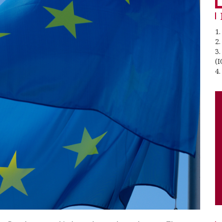
1.
2
3
(I
4.