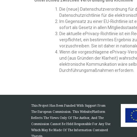
Die (neue) Datenschutzverordnung für di
Datenschutzrichtlinie für die elektron
Im Gegensatz zu einer
EU-Richtlinie
ist 
sofort als Gesetz in allen Mitgliedsstaaten
Die aktuelle ePrivacy-Richtlinie ist ein 
verpflichtet, ein bestimmtes Ergebnis zu
vorzuschreiben. Sie ist daher in natio
Wenn die vorgeschlagene ePrivacy-Veror
und (aus Gründen der Klarheit) wahrsch
elektronische Kommunikation wäre selbs
Durchführungsmaßnahmen erfordern.
This Project Has Been Funded With Support From
The European Commission. This Website/Platform
Reflects The Views Only Of The Author, And The
Commission Cannot Be Held Responsible For Any Use
Which May Be Made Of The Information Contained
Therein.