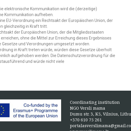
e elektronische Kommunikation wird die (derzeitige)
ische Kommunikation aufheben.
eine
EU-Verordnung
ein Rechtsakt der Europäischen Union, der
 gleichzeitig in Kraft tritt.
Rechtsakt der Europäischen Union, der die Mitgliedsstaaten
 erreichen, ohne die Mittel zur Erreichung dieses Ergebnisses
nale Gesetze und Verordnungen umgesetzt worden.
dnung in Kraft treten würde, würden diese Gesetze überholt
einlich aufgehoben werden. Die Datenschutzverordnung für die
tausführend und würde nicht viele
Coordinating institution
NGO Versli mama
Dumu str. 3, K5, Vilnius, Lith
+370 610 75 261
portalasverslimama@gmail.c