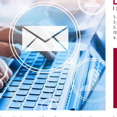
1.
2
3
(I
4.