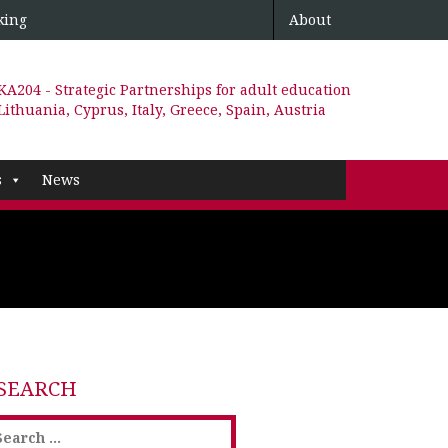
king
About
KA204 - Strategic Partnerships for adult education
Lithuania, Cyprus, Italy, Greece, Spain, Austria
s
News
SEARCH