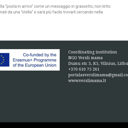
lla “posta in arrivo” come un messaggio in grassetto, non letto.
i da una “stella” e sarà più facile trovarli cercando nella
Coordinating institution
NGO Versli mama
Dumu str. 3, K5, Vilnius, Lith
+370 610 75 261
portalasverslimama@gmail.c
www.verslimama.lt