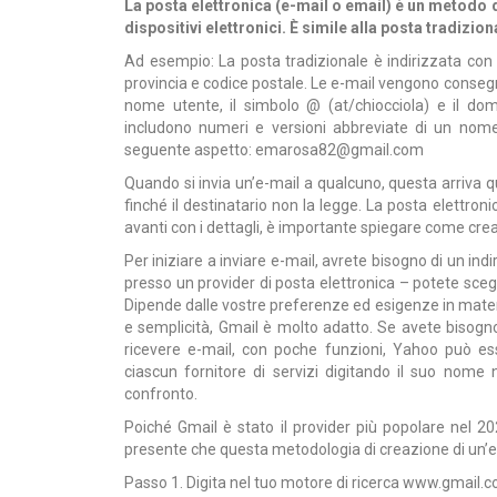
La posta elettronica (e-mail o email) è un metodo 
dispositivi elettronici. È simile alla posta tradiz
Ad esempio: La posta tradizionale è indirizzata con 
provincia e codice postale. Le e-mail vengono conseg
nome utente, il simbolo @ (at/chiocciola) e il dom
includono numeri e versioni abbreviate di un nome 
seguente aspetto: emarosa82@gmail.com
Quando si invia un’e-mail a qualcuno, questa arriva q
finché il destinatario non la legge. La posta elettro
avanti con i dettagli, è importante spiegare come cre
Per iniziare a inviare e-mail, avrete bisogno di un ind
presso un provider di posta elettronica – potete sceg
Dipende dalle vostre preferenze ed esigenze in mater
e semplicità, Gmail è molto adatto. Se avete bisogn
ricevere e-mail, con poche funzioni, Yahoo può es
ciascun fornitore di servizi digitando il suo nome n
confronto.
Poiché Gmail è stato il provider più popolare nel 2
presente che questa metodologia di creazione di un’e-m
Passo 1. Digita nel tuo motore di ricerca
www.gmail.