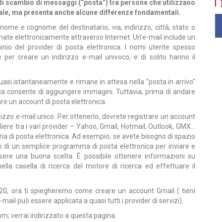
di scambio di messaggi (“posta”) tra persone che utilizzano
ionale, ma presenta anche alcune differenze fondamentali.
nome e cognome del destinatario, via, indirizzo, città, stato o
nate elettronicamente attraverso Internet. Un’e-mail include un
inio del provider di posta elettronica. I nomi utente spesso
per creare un indirizzo e-mail univoco, e di solito hanno il
uasi istantaneamente e rimane in attesa nella “posta in arrivo”
nica consente di aggiungere immagini. Tuttavia, prima di andare
are un account di posta elettronica.
irizzo e-mail unico. Per ottenerlo, dovrete registrare un account
liere tra i vari provider – Yahoo, Gmail, Hotmail, Outlook, GMX…
ia di posta elettronica. Ad esempio, se avete bisogno di spazio
o di un semplice programma di posta elettronica per inviare e
sere una buona scelta. È possibile ottenere informazioni su
ella casella di ricerca del motore di ricerca ed effettuare il
020, ora ti spiegheremo come creare un account Gmail ( tieni
ail può essere applicata a quasi tutti i provider di servizi).
com
; verrai indirizzato a questa pagina.