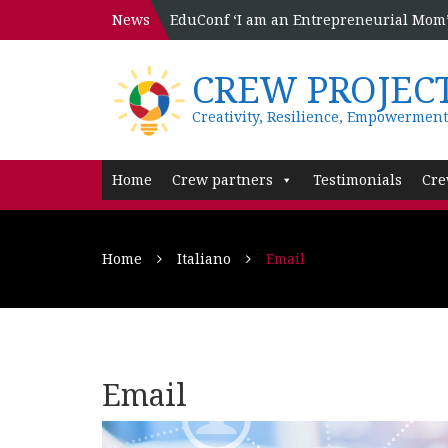
News
EduConf ‘I am an Entrepreneurial Mom’ 
CREW PROJEC
Creativity, Resilience, Empowerment
Home
Crew partners
Testimonials
Cre
Home
Italiano
Email
Email