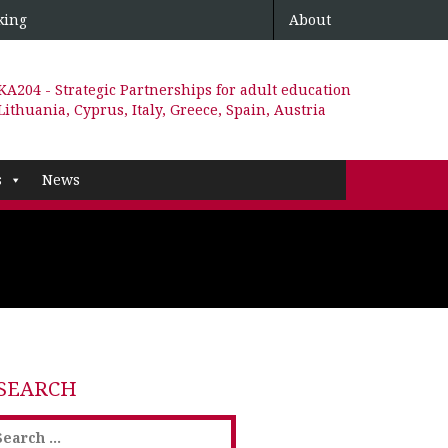
king
About
KA204 - Strategic Partnerships for adult education
Lithuania, Cyprus, Italy, Greece, Spain, Austria
s
News
SEARCH