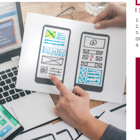
1.
2
3
(I
4.