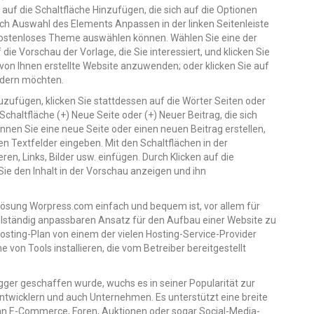
auf die Schaltfläche Hinzufügen, die sich auf die Optionen
rch Auswahl des Elements Anpassen in der linken Seitenleiste
ostenloses Theme auswählen können. Wählen Sie eine der
die Vorschau der Vorlage, die Sie interessiert, und klicken Sie
 von Ihnen erstellte Website anzuwenden; oder klicken Sie auf
ndern möchten.
zufügen, klicken Sie stattdessen auf die Wörter Seiten oder
 Schaltfläche (+) Neue Seite oder (+) Neuer Beitrag, die sich
nnen Sie eine neue Seite oder einen neuen Beitrag erstellen,
en Textfelder eingeben. Mit den Schaltflächen in der
n, Links, Bilder usw. einfügen. Durch Klicken auf die
ie den Inhalt in der Vorschau anzeigen und ihn
Lösung Worpress.com einfach und bequem ist, vor allem für
llständig anpassbaren Ansatz für den Aufbau einer Website zu
osting-Plan von einem der vielen Hosting-Service-Provider
von Tools installieren, die vom Betreiber bereitgestellt
ogger geschaffen wurde, wuchs es in seiner Popularität zur
-Entwicklern und auch Unternehmen. Es unterstützt eine breite
 an E-Commerce, Foren, Auktionen oder sogar Social-Media-