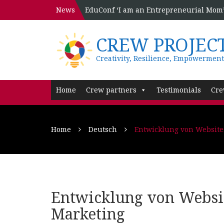
News
EduConf ‘I am an Entrepreneurial Mom’ 
CREW PROJEC
Creativity, Resilience, Empowerment
Home
Crew partners
Testimonials
Cre
Home
Deutsch
Entwicklung von Website
Entwicklung von Websit
Marketing