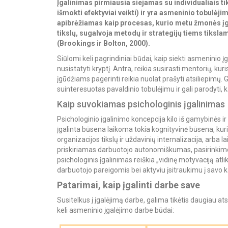
Įgalinimas pirmiausia siejamas su individualiais ti
išmokti efektyviai veikti) ir yra asmeninio tobulėj
apibrėžiamas kaip procesas, kurio metu žmonės įgy
tikslų, sugalvoja metodų ir strategijų tiems tiksla
(Brookings ir Bolton, 2000).
Siūlomi keli pagrindiniai būdai, kaip siekti asmeninio 
nusistatyti kryptį. Antra, reikia susirasti mentorių, kuris
įgūdžiams pagerinti reikia nuolat prašyti atsiliepimų. Ga
suinteresuotas pavaldinio tobulėjimu ir gali parodyti, k
Kaip suvokiamas psichologinis įgalinimas
Psichologinio įgalinimo koncepcija kilo iš gamybinės i
įgalinta būsena laikoma tokia kognityvinė būsena, kur
organizacijos tikslų ir uždavinių internalizacija, arba
priskiriamas darbuotojo autonomiškumas, pasirinkimo
psichologinis įgalinimas reiškia „vidinę motyvaciją atlik
darbuotojo pareigomis bei aktyviu įsitraukimu į savo ka
Patarimai, kaip įgalinti darbe save
Susitelkus į įgalėjimą darbe, galima tikėtis daugiau a
keli asmeninio įgalėjimo darbe būdai: