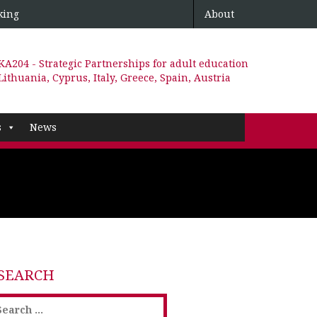
king
About
KA204 - Strategic Partnerships for adult education
Lithuania, Cyprus, Italy, Greece, Spain, Austria
s
News
SEARCH