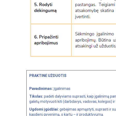
PRAKTINĖ UŽDUOTIS
Pavadinimas:
Įgalinimas
Tikslas:
padėti dalyviams suprasti, kaip įgalinimą pan
galėtų motyvuoti kiti (darbdavys, vadovas, kolegos) ir k
Ugdomi įgūdžiai:
gebėjimas apmąstyti, suprasti ir suv
kasdienį gyvenimą, o kartu – ir produktyvumą.