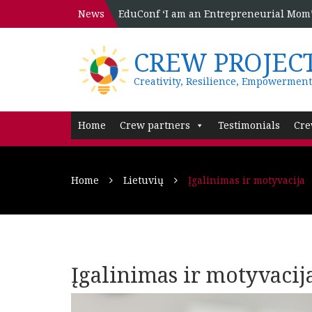
News
EduConf ‘I am an Entrepreneurial Mom’ 
CREW PROJEC
Creativity, Resilience, Empowerment
Home
Crew partners
Testimonials
Cre
Home
Lietuvių
Įgalinimas ir motyvacija
Įgalinimas ir motyvacij