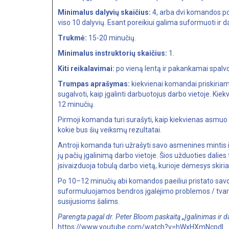
Minimalus dalyvių skaičius:
4, arba dvi komandos po
viso 10 dalyvių. Esant poreikiui galima suformuoti ir
Trukmė:
15-20 minučių.
Minimalus instruktorių skaičius:
1.
Kiti reikalavimai:
po vieną lentą ir pakankamai spalvo
Trumpas aprašymas:
kiekvienai komandai priskiriama
sugalvoti, kaip įgalinti darbuotojus darbo vietoje. Ki
12 minučių.
Pirmoji komanda turi surašyti, kaip kiekvienas asmuo ga
kokie bus šių veiksmų rezultatai.
Antroji komanda turi užrašyti savo asmenines mintis ir 
jų pačių įgalinimą darbo vietoje. Šios užduoties dalies
įsivaizduoja tobulą darbo vietą, kurioje dėmesys skir
Po 10–12 minučių abi komandos paeiliui pristato savo
suformuluojamos bendros įgalėjimo problemos / tvark
susijusioms šalims.
Parengta pagal dr. Peter Bloom paskaitą „Įgalinimas ir dar
https://www.youtube.com/watch?v=hWxHXmNcpdI