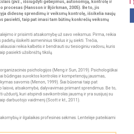
kslais (pvz., išsiugdyti gebėjimus, autonomiją, kontrolę ir
imo procesas (Hansson ir Björkman, 2005). Be to, jis
ja didesnę sprendimų ir veiksmų kontrolę, išsikelia naujų
ms pasiekti, taip pat imasi tam būtinų konkrečių veiksmų
įgalėjimo ir prisiimti atsakomybę už savo veiksmus. Pirma, reikia
 padėtų išsikelti asmeninius tikslus ir jų siekti. Trečia,
liausiai reikia kalbėtis ir bendrauti su tiesioginiu vadovu, kuris
aip pasiekti užsibrėžtų tikslų.
r organizacinės psichologijos (Meng ir Sun, 2019). Psichologiškai
iai būdingas suvoktos kontrolės ir kompetencijų jausmas,
 laikymas savomis (Menon, 1999). Šiai būsenai taip pat
 laisvė, atsakomybė, dalyvavimas priimant sprendimus. Be to,
ti užduotį, kuri atspindi savikontrolės jausmą ir yra susijusį su
ip darbuotojo vaidmenį (Scott ir kt., 2011).
tsakomybių ir ilgalaikės profesinės sėkmės. Lentelėje pateikiami