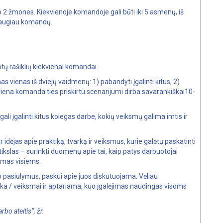
 2 žmones. Kiekvienoje komandoje gali būti iki 5 asmenų, iš
 daugiau komandų.
tų rašiklių kiekvienai komandai.
s vienas iš dviejų vaidmenų: 1) pabandyti įgalinti kitus, 2)
ekviena komanda ties priskirtu scenarijumi dirba savarankiškai10-
li įgalinti kitus kolegas darbe, kokių veiksmų galima imtis ir
idėjas apie praktiką, tvarką ir veiksmus, kurie galėtų paskatinti
 tikslas – surinkti duomenų apie tai, kaip patys darbuotojai
iamas visiems.
 pasiūlymus, paskui apie juos diskutuojama. Vėliau
a / veiksmai ir aptariama, kuo įgalėjimas naudingas visoms
bo ateitis“, žr.