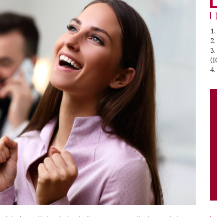
1.
2
3
(I
4.