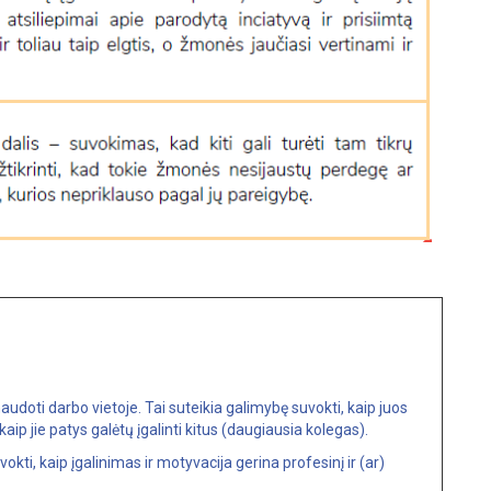
audoti darbo vietoje. Tai suteikia galimybę suvokti, kaip juos
aip jie patys galėtų įgalinti kitus (daugiausia kolegas).
okti, kaip įgalinimas ir motyvacija gerina profesinį ir (ar)