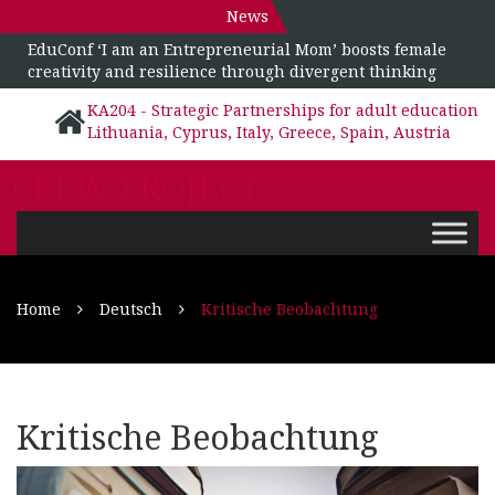
News
EduConf ‘I am an Entrepreneurial Mom’ boosts female
creativity and resilience through divergent thinking
KA204 - Strategic Partnerships for adult education
Lithuania, Cyprus, Italy, Greece, Spain, Austria
CREW PROJECT
Home
Deutsch
Kritische Beobachtung
Kritische Beobachtung