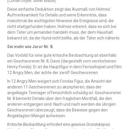
(Conan Doyle. Silver Blaze)
Diese einfache Deduktion zeigt das Ausmaß von Holmes’
Aufmerksamkeit für Details und seine Erkenntnis, dass
manchmal die wichtigsten Hinweise die Ereignisse sind, die
nicht stattgefunden haben. Holmes erkennt, dass es sich bei
dem Täter um jemanden handeln muss, der dem Haushalt
bekannt ist, da der Hund nicht bellte, als der Täter sich näherte.
Sei mehr wie Juror Nr. 8.
Das Vorbild für eine gute kritische Beobachtung ist ebenfalls
ein Geschworener Nr. 8, Davis (dargestellt vom verstorbenen
Henry Fonda). Er ist die Hauptfigur in dem Fernsehspiel und Film
12 Angry Men, der achte der zwölf Geschworenen.
In 12 Angry Men weigert sich Fondas Figur, die Ansicht der
anderen 11 Geschworenen zu akzeptieren, dass der
angeklagte Teenager offensichtlich schuldig ist. Geschworener
Nr. 8 bemerkt Details über den fraglichen Mordfall, die den
anderen entgangen sind. Nach und nach werden die übrigen
Geschworenen überzeugt, dass die Beweise gegen den
Angeklagten Mängel aufweisen.
Kritische Beobachtung erfordert eine gewisse Grundskepsis.