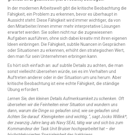
In der modernen Arbeitswelt gibt die kritische Beobachtung die
Fähigkeit, ein Problem zu erkennen, bevor es überhaupt in
Aussicht steht. Diese Fähigkeit wird immer wichtiger, da von
den Mitarbeiter/innen immer mehr interpretative Lösungen
erwartet werden. Sie sollen nicht nur die zugewiesenen
Aufgaben ausführen, ohne sich dabei kreativ mit ihren eigenen
Ideen einbringen. Die Fähigkeit, subtile Nuancen in Gesprächen
oder Situationen zu erkennen, erhöht den strategischen Wert,
den man für sein Unternehmen erbringen kann.
Es hört sich einfach an: auf subtile Details zu achten, die man
sonst vielleicht übersehen würde, sei es im Verhalten und
Auftreten anderer oder in der Situation um uns herum. Aber
kritische Beobachtung ist eine echte Fähigkeit, die ständige
Übung erfordert.
Lernen Sie, den kleinen Details Aufmerksamkeit zu schenken. Oft
übersehen wir die Feinheiten einer Situation und wundern uns
dann, warum die Dinge so gelaufen sind, wie sie gelaufen sind.
Achten Sie darauf. Kleinigkeiten sind wichtig; “, sagt Jocko Willink*,
der zwanzig Jahre lang als Navy SEAL tätig war und sich bis zum
Kommandeur der Task Unit Bruiser hochgearbeitet hat – der
höchstdekorierten Spezialeinheit des Irakkriegs.