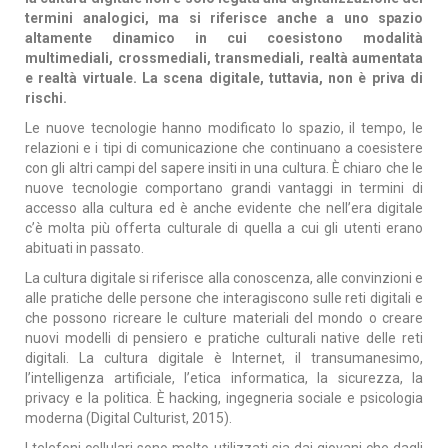
termini analogici, ma si riferisce anche a uno spazio
altamente dinamico in cui coesistono modalità
multimediali, crossmediali, transmediali, realtà aumentata
e realtà virtuale. La scena digitale, tuttavia, non è priva di
rischi.
Le nuove tecnologie hanno modificato lo spazio, il tempo, le
relazioni e i tipi di comunicazione che continuano a coesistere
con gli altri campi del sapere insiti in una cultura. È chiaro che le
nuove tecnologie comportano grandi vantaggi in termini di
accesso alla cultura ed è anche evidente che nell’era digitale
c’è molta più offerta culturale di quella a cui gli utenti erano
abituati in passato.
La cultura digitale si riferisce alla conoscenza, alle convinzioni e
alle pratiche delle persone che interagiscono sulle reti digitali e
che possono ricreare le culture materiali del mondo o creare
nuovi modelli di pensiero e pratiche culturali native delle reti
digitali. La cultura digitale è Internet, il transumanesimo,
l’intelligenza artificiale, l’etica informatica, la sicurezza, la
privacy e la politica. È hacking, ingegneria sociale e psicologia
moderna (Digital Culturist, 2015).
I telefoni cellulari sono molto utilizzati sia dai giovani che dagli