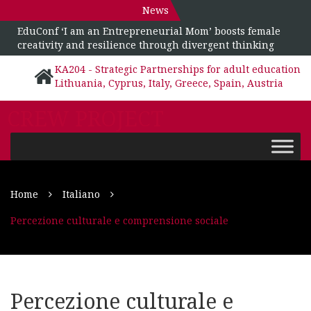
News
EduConf ‘I am an Entrepreneurial Mom’ boosts female
creativity and resilience through divergent thinking
KA204 - Strategic Partnerships for adult education
Lithuania, Cyprus, Italy, Greece, Spain, Austria
CREW PROJECT
Home
Italiano
Percezione culturale e comprensione sociale
Percezione culturale e