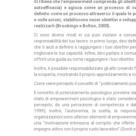
Si ritiene che l’empowerment comprenda gli obietti
autoefficacia) e agisca come un processo di sv
definito come un processo attraverso il quale le 
e sulle azioni, stabiliscono nuovi obiettivi e svil
realizzarli (Brookings e Bolton, 2000).
Ci sono diversi modi in cui puoi iniziare a con
responsabilità del tuo lavoro: in primo luogo, devi def
che ti aiuti a definire e raggiungere i tuoi obiettivi 
migliorare le tue capacità. Infine, devi parlare e comu
offrirti una guida su come raggiungere i tuoi obiettivi.
Inoltre, è possibile responsabilizzare gli altri creand
la scoperta, mostrando il proprio apprezzamento e ric
Come viene percepito il concetto di ” potenziamento psi
Il concetto di potenziamento psicologico proviene da
stato di empowerment psicologico è stato considerat
percepito, da una percezione di competenza e dall’i
1999); inoltre, l’autonomia, la scelta, la respon
organizzazioni sono ulteriori elementi di empowerment
una “motivazione intrinseca al compito che riflette 
impegno attivo con il proprio ruolo lavorativo” (Scott et