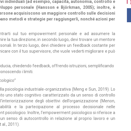
vi individuali (ad esempio, capacità, autonomia, controllo e
iluppo personale (Hansson e Björkman, 2005); inoltre, è
persone acquisiscono un maggiore controllo sulle decisioni
uppano metodi e strategie per raggiungerli, nonché azioni per
centrarti sul tuo empowerment personale e ad assumere la
inire la tua direzione; in secondo luogo, devi trovare un mentore
personali. In terzo luogo, devi chiedere un feedback costante per
nicare con il tuo supervisore, che vuole vederti migliorare e può
o fiducia, chiedendo feedback, offrendo istruzioni, semplificando
onoscendo i limiti.
cologico”
lla psicologia industriale-organizzativa (Meng e Sun, 2019). Lo
o uno stato cognitivo caratterizzato da un senso di controllo
nteriorizzazione degli obiettivi dell’organizzazione (Menon,
sabilità e la partecipazione al processo decisionale nelle
 psicologico. Inoltre, l’empowerment psicologico si riferisce a
un senso di autocontrollo in relazione al proprio lavoro e un
 al., 2011).