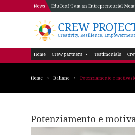
News
EduConf ‘I am an Entrepreneurial Mom’ 
CREW PROJEC
Creativity, Resilience, Empowerment
Home
Crew partners
Testimonials
Cre
Home
Italiano
Potenziamento e motivaz
Potenziamento e motiv