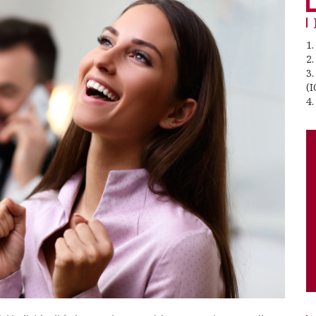
1.
2
3
(I
4.