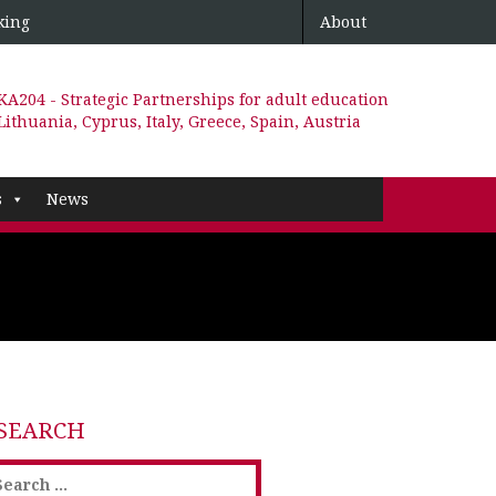
king
About
KA204 - Strategic Partnerships for adult education
Lithuania, Cyprus, Italy, Greece, Spain, Austria
s
News
SEARCH