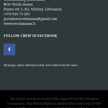
NGO Versli mama
Dumu str. 3, K5, Vilnius, Lithuania
+370 610 75 261
portalasverslimama@gmail.com
www.verslimama.lt
FOLLOW CREW IN FACEBOOK
All images, unless otherwise noted, were taken from the Canva.
This Project Has Been Funded With Support From The European
Commission. This Website/Platform Reflects The Views Only Of The