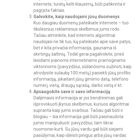
internete, turėtų kelti klausimų, būti patikrinta ir
pagrįsta faktais.
Galvokite, kaip naudojami jūsų duomenys
Kuo daugiau duomenų pateikiate internete – tuo
tikslesnius reklaminius skelbimus jums rodo.
Tačiau atminkite, kad interneto algoritmai
naudojasi ne tik tuo, ką pateikiate apie save patys,
bet ir kita privačia informacija, gaunama iš
skirtingų šaltinių. Todėl gerai pagalvokite, prieš
leisdami įvairioms internetinėms pramoginėms
viktorinoms (pavyzdžiui, siūlančioms sužinoti, kaip
atrodysite sulaukę 100 metų) pasiekti jūsų profilio
informaciją, įskaitant jūsų gimimo datą, telefono
numerį, vietą, draugų sąrašą, darbo vietą ir kt.
Apsaugokite save ir savo informaciją
Dalijimasis informacija ar jos bendrinimas gali
išprovokuoti įkyrius skelbimus, kuriuos algoritmai
supranta kaip jums svarbius. Tačiau gali būti ir
blogiau – šia informacija gali būti pasinaudota
jumis manipuliuoti: pavyzdžiui, tam tikrai
nuomonei kurti. Su jūsų vardu gali būti siejami
pasiūlymai, kaip išleisti pinigus arba jūsų vardas