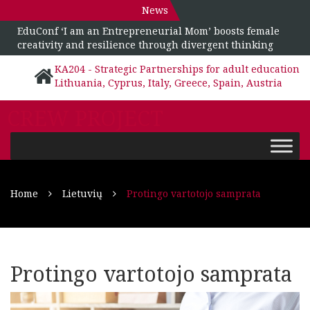
News
EduConf ‘I am an Entrepreneurial Mom’ boosts female
creativity and resilience through divergent thinking
KA204 - Strategic Partnerships for adult education
Lithuania, Cyprus, Italy, Greece, Spain, Austria
CREW PROJECT
Home
Lietuvių
Protingo vartotojo samprata
Protingo vartotojo samprata