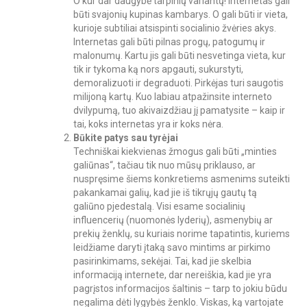
O kur dar daugybė tarpinių variantų! Internetas gali
būti svajonių kupinas kambarys. O gali būti ir vieta,
kurioje subtiliai atsispinti socialinio žvėries akys.
Internetas gali būti pilnas progų, patogumų ir
malonumų. Kartu jis gali būti nesvetinga vieta, kur
tik ir tykoma ką nors apgauti, sukurstyti,
demoralizuoti ir degraduoti. Pirkėjas turi saugotis
milijoną kartų. Kuo labiau atpažinsite interneto
dvilypumą, tuo akivaizdžiau jį pamatysite – kaip ir
tai, koks internetas yra ir koks nėra.
Būkite patys sau tyrėjai
Techniškai kiekvienas žmogus gali būti „minties
galiūnas“, tačiau tik nuo mūsų priklauso, ar
nuspręsime šiems konkretiems asmenims suteikti
pakankamai galių, kad jie iš tikrųjų gautų tą
galiūno pjedestalą. Visi esame socialinių
influencerių (nuomonės lyderių), asmenybių ar
prekių ženklų, su kuriais norime tapatintis, kuriems
leidžiame daryti įtaką savo mintims ar pirkimo
pasirinkimams, sekėjai. Tai, kad jie skelbia
informaciją internete, dar nereiškia, kad jie yra
pagrįstos informacijos šaltinis – tarp to jokiu būdu
negalima dėti lygybės ženklo. Viskas, ką vartojate