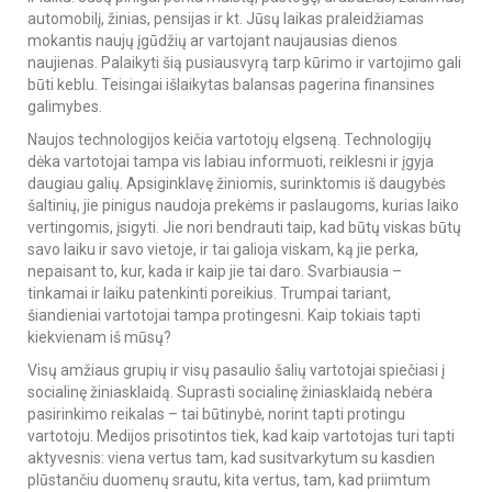
automobilį, žinias, pensijas ir kt. Jūsų laikas praleidžiamas
mokantis naujų įgūdžių ar vartojant naujausias dienos
naujienas. Palaikyti šią pusiausvyrą tarp kūrimo ir vartojimo gali
būti keblu. Teisingai išlaikytas balansas pagerina finansines
galimybes.
Naujos technologijos keičia vartotojų elgseną. Technologijų
dėka vartotojai tampa vis labiau informuoti, reiklesni ir įgyja
daugiau galių. Apsiginklavę žiniomis, surinktomis iš daugybės
šaltinių, jie pinigus naudoja prekėms ir paslaugoms, kurias laiko
vertingomis, įsigyti. Jie nori bendrauti taip, kad būtų viskas būtų
savo laiku ir savo vietoje, ir tai galioja viskam, ką jie perka,
nepaisant to, kur, kada ir kaip jie tai daro. Svarbiausia –
tinkamai ir laiku patenkinti poreikius. Trumpai tariant,
šiandieniai vartotojai tampa protingesni. Kaip tokiais tapti
kiekvienam iš mūsų?
Visų amžiaus grupių ir visų pasaulio šalių vartotojai spiečiasi į
socialinę žiniasklaidą. Suprasti socialinę žiniasklaidą nebėra
pasirinkimo reikalas – tai būtinybė, norint tapti protingu
vartotoju. Medijos prisotintos tiek, kad kaip vartotojas turi tapti
aktyvesnis: viena vertus tam, kad susitvarkytum su kasdien
plūstančiu duomenų srautu, kita vertus, tam, kad priimtum