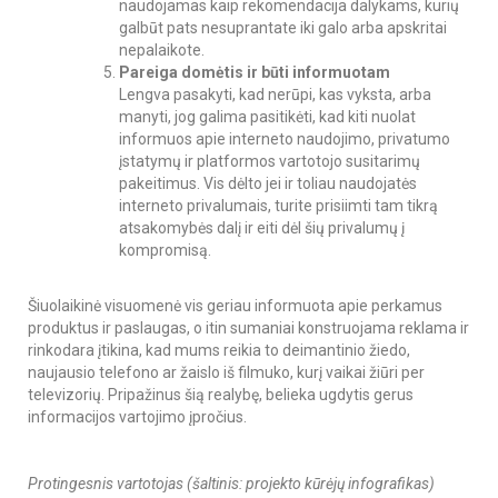
naudojamas kaip rekomendacija dalykams, kurių
galbūt pats nesuprantate iki galo arba apskritai
nepalaikote.
Pareiga domėtis ir būti informuotam
Lengva pasakyti, kad nerūpi, kas vyksta, arba
manyti, jog galima pasitikėti, kad kiti nuolat
informuos apie interneto naudojimo, privatumo
įstatymų ir platformos vartotojo susitarimų
pakeitimus. Vis dėlto jei ir toliau naudojatės
interneto privalumais, turite prisiimti tam tikrą
atsakomybės dalį ir eiti dėl šių privalumų į
kompromisą.
Šiuolaikinė visuomenė vis geriau informuota apie perkamus
produktus ir paslaugas, o itin sumaniai konstruojama reklama ir
rinkodara įtikina, kad mums reikia to deimantinio žiedo,
naujausio telefono ar žaislo iš filmuko, kurį vaikai žiūri per
televizorių. Pripažinus šią realybę, belieka ugdytis gerus
informacijos vartojimo įpročius.
Protingesnis vartotojas (šaltinis: projekto kūrėjų infografikas)