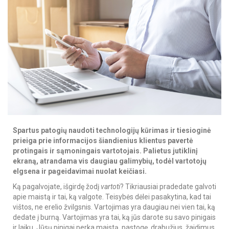
Spartus patogių naudoti technologijų kūrimas ir tiesioginė
prieiga prie informacijos šiandienius klientus pavertė
protingais ir sąmoningais vartotojais. Palietus jutiklinį
ekraną, atrandama vis daugiau galimybių, todėl vartotojų
elgsena ir pageidavimai nuolat keičiasi.
Ką pagalvojate, išgirdę žodį
vartoti
? Tikriausiai pradedate galvoti
apie maistą ir tai, ką valgote. Teisybės dėlei pasakytina, kad tai
vištos, ne erelio žvilgsnis. Vartojimas yra daugiau nei vien tai, ką
dedate į burną. Vartojimas yra tai, ką jūs darote su savo pinigais
ir laiku. Jūsų pinigai perka maistą, pastogę, drabužius, žaidimus,