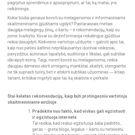
pagrįstus sprendimus ir apsispręstum, ar tai, ką matai, yra
reikšminga.
Kokie būdai geriausi kovoti su melagienomis ir informaciniams
skaitmeniniams įgūdžiams ugdyti? Pastaraisiais metais
daugėja melagingų žinių, o kartu – ir rekomendacijų, kaip su
jomis tvarkytis. Kovai su dezinformacija reikalingus įgūdžius
reikia išsiugdyti. Kiekvieno vartotojo užduotis – galvoti apie tai,
kaip nuo paties šaltinio nepriklausantys išoriniai veiksniai,
pavyzdžiui, autoriaus tapatybė, auditorija ir tikslas, gali subtiliai
iškraipyti esmę. Taigi, norint kovoti su melagienomis, reikia
daugiau dėmesio skirti smegenų mankštai, skaityti, stengiantis
ne tik suprasti turinį, bet ir atskirti subtilias užuominas ― kitaip
tariant, kritiškai mąstyti apie tai, ką skaitote ir perkate.
Štai keletas rekomendacijų, kaip būti protingesniu vartotoju
skaitmeniniame amžiuje:
Pradėkite nuo fakto, kad viskas gali egzistuoti
ir egzistuoja internete
Tai reiškia, kad realus egzistuoja šalia padirbto,
geras – greta blogo, legalus – kartu su neteisėtu.