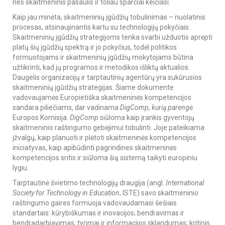
nes skaitmeninis pasaulis ir toliau sparčiai keičiasi.
Kaip jau minėta, skaitmeninių įgūdžių tobulinimas – nuolatinis
procesas, atsinaujinantis kartu su technologijų pokyčiais.
Skaitmeninių įgūdžių strategijoms tenka svarbi užduotis aprėpti
platų šių įgūdžių spektrą ir jo pokyčius, todėl politikos
formuotojams ir skaitmeninių įgūdžių mokytojams būtina
užtikrinti, kad jų programos ir metodikos išliktų aktualios.
Daugelis organizacijų ir tarptautinių agentūrų yra sukūrusios
skaitmeninių įgūdžių strategijas. Šiame dokumente
vadovaujamės
Europietiška skaitmeninės kompetencijos
sandara piliečiams
, dar vadinama
DigComp, kurią parengė
Europos Komisija.
DigComp
siūloma kaip įrankis gyventojų
skaitmeninio raštingumo gebėjimui tobulinti. Joje pateikiama
įžvalgų, kaip planuoti ir plėtoti skaitmeninės kompetencijos
iniciatyvas, kaip apibūdinti pagrindines skaitmeninės
kompetencijos sritis ir siūloma šią sistemą taikyti europiniu
lygiu.
Tarptautinė švietimo technologijų draugija (angl.
International
Society for Technology in Education
, ISTE) savo skaitmeninio
raštingumo gaires formuoja vadovaudamasi šešiais
standartais: kūrybiškumas ir inovacijos; bendravimas ir
bendradarbiavimas; tyrimai ir informacijos sklandumas; kritinis