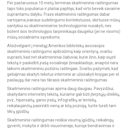
Per pastaruosius 10 metų terminas skaitmeninis raštingumas
tapo toks populiarus ir plačiai paplitęs, kad virto beveik savaime
suprantamu dalyku. Frazė
skaitmeninis raštingumas
dabar
vartojama įvairaus sudėtingumo kontekstuose, skirtuose mūsų
santykiui su skaitmeninėmis technologijomis nusakyti, nes
būtent šios technologijos tarpininkauja daugeliui (jei ne visoms)
mūsų socialinėms sąveikoms.
Atsižvelgiant į minėtąjį Amerikos bibliotekų asociacijos
skaitmeninio raštingumo apibrėžimą kaip orientyrą, svarbu
suprasti, kad net skaitmeniniai
čiabuviai
, kurie žino, kaip siųsti
tekstą ir paskelbti įrašą socialinėje žiniasklaidoje, anaiptol nėra
laikomi skaitmeniniu požiūriu raštingais. Svarbu pažymėti, kad
gebėjimas skaityti tekstus internete ar užsisakyti knygas per el.
paslaugą dar nėra tas tikrasis skaitmeninis raštingumas.
Skaitmeninis raštingumas apima daug daugiau. Pavyzdžiui,
skaitydami internetinį tekstą, kuriame gali būti įterptųjų išteklių,
pvz., hipersaitų, garso įrašų, infografikų ar lentelių,
reikalaujančių pasirinkti vieną ar kitą poziciją, turite turėti tam
tikrų įgūdžių.
Skaitmeninis raštingumas reiškia visumą įgūdžių, reikalingų
gyventi, mokytis ir dirbti visuomenėje, kurioje bendravimas ir