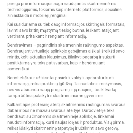
prieiga prie informacijos auga naudojantis skaitmeninėmis
technologijomis, tokiomis kaip interneto platformos, socialinė
žiniasklaida ir mobilieji įrenginiai.
Kai susiduriama su tiek daug informacijos skirtingais formatais,
lavinti savo kritinį mąstymą tiesiog būtina, ieškant, atsijojant,
vertinant, pritaikant ir rengiant informaciją.
Bendravimas – pagrindinis skaitmeninio raštingumo aspektas.
Bendraujant virtualioje aplinkoje gebėjimas aiškiai išreikšti savo
mintis, kelti aktualius klausimus, išlaikyti pagarbą ir sukurti
pasitikėjimą yra toks pat svarbus, kaip ir bendraujant
asmeniškai.
Norint etiškai ir užtikrintai pasiekti, valdyti, apdoroti ir kurti
informaciją, reikia praktinių įgūdžių. Tai nuolatinis mokymasis,
nes vis atsiranda naujų programų ir jų naujinių, todėl tvarką
tampa būtina palaikyti ir skaitmeniniame gyvenime.
Kalbant apie profesinę ateitį, skaitmeninis raštingumas svarbus
dabar ir bus ne mažiau svarbus ateityje. Darbovietėje teks
bendrauti su žmonėmis skaitmeninėje aplinkoje, tinkamai
naudoti informaciją, kurti naujas idėjas ir produktus. Visų pirma,
reikės išlaikyti skaitmeninę tapatybę ir užtikrinti savo gerovę,