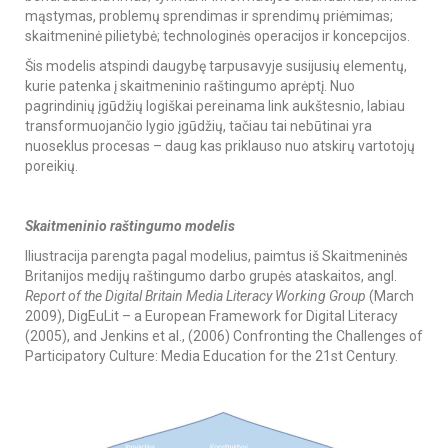
mąstymas, problemų sprendimas ir sprendimų priėmimas;
skaitmeninė pilietybė; technologinės operacijos ir koncepcijos.
Šis modelis atspindi daugybę tarpusavyje susijusių elementų,
kurie patenka į skaitmeninio raštingumo aprėptį. Nuo
pagrindinių įgūdžių logiškai pereinama link aukštesnio, labiau
transformuojančio lygio įgūdžių, tačiau tai nebūtinai yra
nuoseklus procesas – daug kas priklauso nuo atskirų vartotojų
poreikių.
Skaitmeninio raštingumo modelis
Iliustracija parengta pagal modelius, paimtus iš Skaitmeninės
Britanijos medijų raštingumo darbo grupės ataskaitos, angl.
Report of the Digital Britain Media Literacy Working Group
(March
2009), DigEuLit – a European Framework for Digital Literacy
(2005), and Jenkins et al., (2006) Confronting the Challenges of
Participatory Culture: Media Education for the 21st Century.