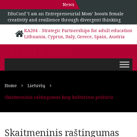
News
EduConf ‘I am an Entrepreneurial Mom’ boosts female
creativity and resilience through divergent thinking
KA204 - Strategic Partnerships for adult education
Lithuania, Cyprus, Italy, Greece, Spain, Austria
CREW PROJECT
Home
Lietuvių
Skaitmeninis raštingumas kaip kultūrinis požiūris
Skaitmeninis raštingumas