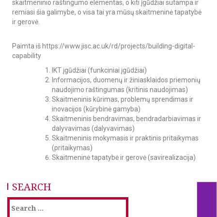
skaitmeninio raštingumo elementas, o kiti įgūdžiai sutampa ir
remiasi šia galimybe, o visa tai yra mūsų skaitmeninė tapatybė
ir gerovė.
Paimta iš
https://www.jisc.ac.uk/rd/projects/building-digital-
capability
IKT įgūdžiai (funkciniai įgūdžiai)
Informacijos, duomenų ir žiniasklaidos priemonių
naudojimo raštingumas (kritinis naudojimas)
Skaitmeninis kūrimas, problemų sprendimas ir
inovacijos (kūrybinė gamyba)
Skaitmeninis bendravimas, bendradarbiavimas ir
dalyvavimas (dalyvavimas)
Skaitmeninis mokymasis ir praktinis pritaikymas
(pritaikymas)
Skaitmeninė tapatybė ir gerovė (savirealizacija)
SEARCH