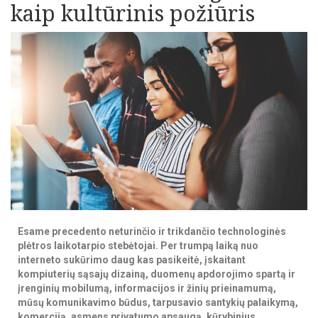
kaip kultūrinis požiūris
Esame precedento neturinčio ir trikdančio technologinės
plėtros laikotarpio stebėtojai. Per trumpą laiką nuo
interneto sukūrimo daug kas pasikeitė, įskaitant
kompiuterių sąsajų dizainą, duomenų apdorojimo spartą ir
įrenginių mobilumą, informacijos ir žinių prieinamumą,
mūsų komunikavimo būdus, tarpusavio santykių palaikymą,
komerciją, asmens privatumo apsaugą, kūrybinius