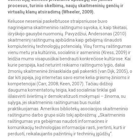
procesus, turinio skelbimą, naujų skaitmeninių genčių ir
virtualių klanų atsiradimą (Wheeler, 2009).
Keliuose neseniai paskelbtuose straipsniuose buvo
nagrinėjama skaitmeninio raštingumo sąvoka, ir, kaip tikėtasi,
išryškėjo gausybė nuomonių. Pavyzdžiui, Andersonas (2010)
skaitmeninį raštingumą apibūdina kaip gebėjimą išnaudoti
kompiuterinių technologijų potencialą. Visų formų raštingumas
vienu metu yra kultūrinis, socialinis ir asmeninis (Kress, 2009) ir
leidžia mums visapusiškai bendrauti konkrečiose kultūrose. Kai
kurie perspėja, kad neturint reikiamo raštingumo lygio, daliai
žmonių skaitmeninė žiniasklaida gali pakenkti (van Dijk, 2005), o
dar kiti įspėja, jog internetas savo esme kelia grėsmę žinioms ir
kompetencijai (Carr, 2008; Keen, 2007). Tačiau didžioji
dauguma komentatorių teigia, kad socialiniai tinklai gali
išlaisvinti švietimą ir demokratizuoti mokymąsi – žinoma, su
sąlyga, jei skaitmeninis raštingumas bus nuolat
praktikuojamas. Amerikos bibliotekų asociacijos skaitmeninio
raštingumo darbo grupė siūlo tokį apibrėžimą: „Skaitmeninis
raštingumas yra gebėjimas naudoti informacines ir
komunikacijų technologijas informacijai rasti, įvertinti, kurti ir
perduoti, reikalaujantis pažintinių ir techninių įgūdžių“.