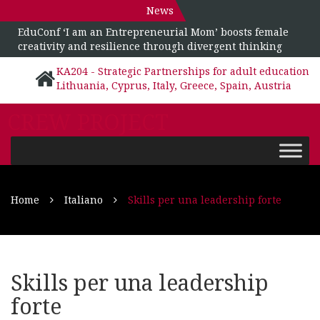
News
EduConf ‘I am an Entrepreneurial Mom’ boosts female
creativity and resilience through divergent thinking
KA204 - Strategic Partnerships for adult education
Lithuania, Cyprus, Italy, Greece, Spain, Austria
CREW PROJECT
Home
Italiano
Skills per una leadership forte
Skills per una leadership
forte