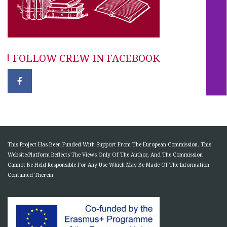
FOLLOW CREW IN FACEBOOK
This Project Has Been Funded With Support From The European Commission. This
Website/Platform Reflects The Views Only Of The Author, And The Commission
Cannot Be Held Responsible For Any Use Which May Be Made Of The Information
Contained Therein.