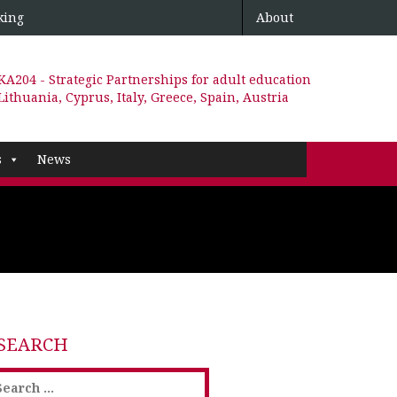
king
About
KA204 - Strategic Partnerships for adult education
Lithuania, Cyprus, Italy, Greece, Spain, Austria
s
News
SEARCH