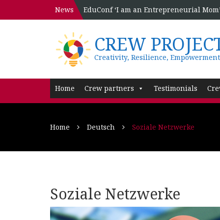
News
EduConf ‘I am an Entrepreneurial Mom’ 
CREW PROJEC
Creativity, Resilience, Empowerment
Home
Crew partners
Testimonials
Cre
Home
Deutsch
Soziale Netzwerke
Soziale Netzwerke