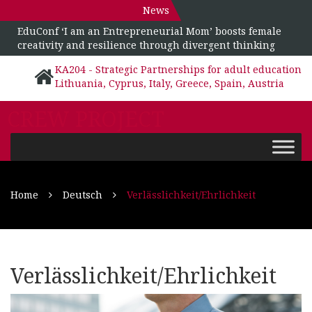
News
EduConf ‘I am an Entrepreneurial Mom’ boosts female
creativity and resilience through divergent thinking
KA204 - Strategic Partnerships for adult education
Lithuania, Cyprus, Italy, Greece, Spain, Austria
CREW PROJECT
Home
Deutsch
Verlässlichkeit/Ehrlichkeit
Verlässlichkeit/Ehrlichkeit