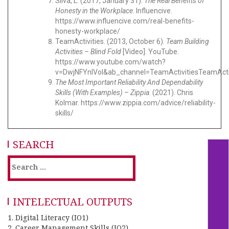
Silva, L. (2017, January 31).
The Real Benefits of
Honesty in the Workplace
. Influencive.
https://www.influencive.com/real-benefits-
honesty-workplace/
TeamActivities. (2013, October 6).
Team Building
Activities – Blind Fold
[Video]. YouTube.
https://www.youtube.com/watch?
v=DwjNFYnlVoI&ab_channel=TeamActivitiesTeamActiv
The Most Important Reliability And Dependability
Skills (With Examples) – Zippia
. (2021). Chris
Kolmar.
https://www.zippia.com/advice/reliability-
skills/
SEARCH
INTELECTUAL OUTPUTS
1. Digital Literacy (IO1)
2. Career Management Skills (IO2)