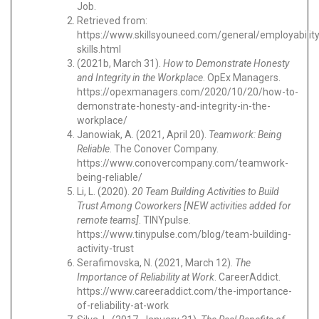
Job.
Retrieved from:
https://www.skillsyouneed.com/general/employability
skills.html
(2021b, March 31).
How to Demonstrate Honesty
and Integrity in the Workplace
. OpEx Managers.
https://opexmanagers.com/2020/10/20/how-to-
demonstrate-honesty-and-integrity-in-the-
workplace/
Janowiak, A. (2021, April 20).
Teamwork: Being
Reliable
. The Conover Company.
https://www.conovercompany.com/teamwork-
being-reliable/
Li, L. (2020).
20 Team Building Activities to Build
Trust Among Coworkers [NEW activities added for
remote teams]
. TINYpulse.
https://www.tinypulse.com/blog/team-building-
activity-trust
Serafimovska, N. (2021, March 12).
The
Importance of Reliability at Work
. CareerAddict.
https://www.careeraddict.com/the-importance-
of-reliability-at-work