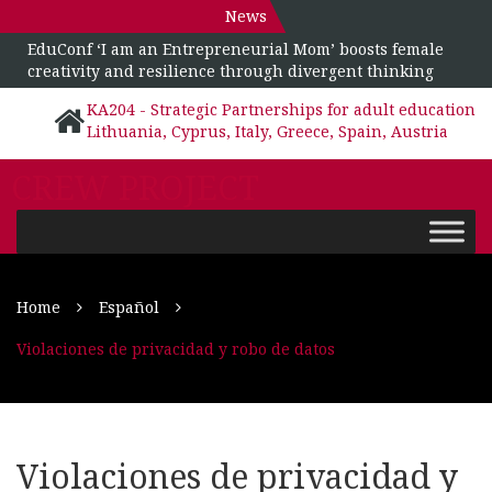
News
EduConf ‘I am an Entrepreneurial Mom’ boosts female
creativity and resilience through divergent thinking
KA204 - Strategic Partnerships for adult education
Lithuania, Cyprus, Italy, Greece, Spain, Austria
CREW PROJECT
Home
Español
Violaciones de privacidad y robo de datos
Violaciones de privacidad y