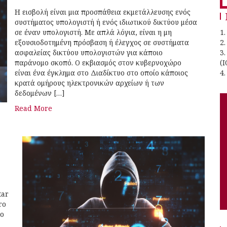
f
Η εισβολή είναι μια προσπάθεια εκμετάλλευσης ενός
συστήματος υπολογιστή ή ενός ιδιωτικού δικτύου μέσα
σε έναν υπολογιστή. Με απλά λόγια, είναι η μη
1.
εξουσιοδοτημένη πρόσβαση ή έλεγχος σε συστήματα
2
ασφαλείας δικτύου υπολογιστών για κάποιο
3
παράνομο σκοπό. Ο εκβιασμός στον κυβερνοχώρο
(I
είναι ένα έγκλημα στο Διαδίκτυο στο οποίο κάποιος
4.
κρατά ομήρους ηλεκτρονικών αρχείων ή των
δεδομένων […]
Read More
tar
ro
so