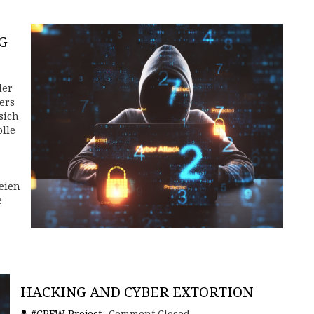
G
der
ers
sich
lle
eien
e
HACKING AND CYBER EXTORTION
#CREW Project
Comment Closed