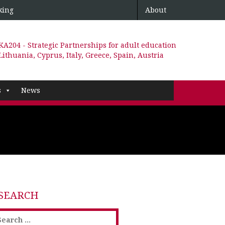
king
About
KA204 - Strategic Partnerships for adult education
Lithuania, Cyprus, Italy, Greece, Spain, Austria
s
News
SEARCH
earch