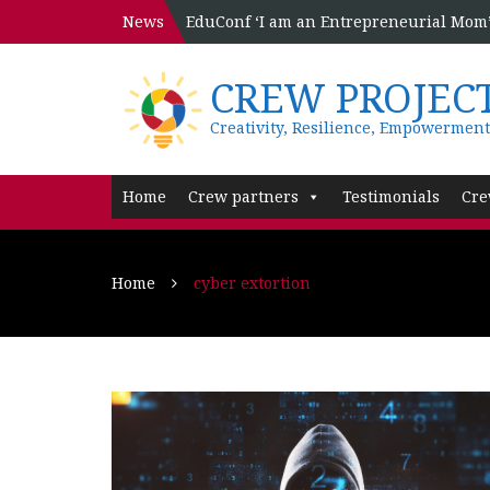
News
EduConf ‘I am an Entrepreneurial Mom’ 
CREW PROJEC
Creativity, Resilience, Empowerment
Home
Crew partners
Testimonials
Cre
Home
cyber extortion