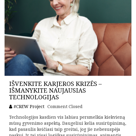
IŠVENKITE KARJEROS KRIZĖS –
IŠMANYKITE NAUJAUSIAS
TECHNOLOGIJAS
#CREW Project
Comment Closed
Technologijos kasdien vis labiau persmelkia kiekvieną
mūsų gyvenimo aspektą. Daugeliui kelia susirūpinimą,
kad pasaulis keičiasi taip greitai, jog jie nebesuspėja
paskui. Ir tai visai logiškas susirūpinimas, apimantis