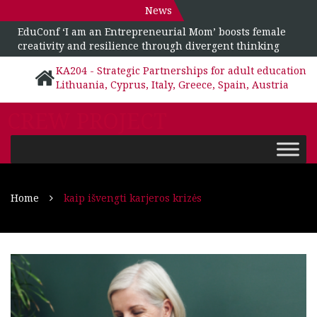
News
EduConf ‘I am an Entrepreneurial Mom’ boosts female
creativity and resilience through divergent thinking
KA204 - Strategic Partnerships for adult education
Lithuania, Cyprus, Italy, Greece, Spain, Austria
CREW PROJECT
Home
kaip išvengti karjeros krizės