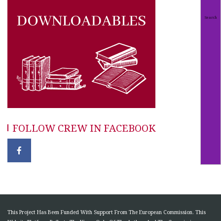
FOLLOW CREW IN FACEBOOK
This Project Has Been Funded With Support From The European Commission. This