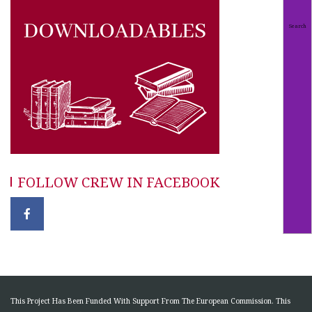
FOLLOW CREW IN FACEBOOK
This Project Has Been Funded With Support From The European Commission. This