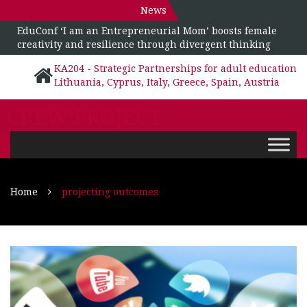
News
EduConf ‘I am an Entrepreneurial Mom’ boosts female
creativity and resilience through divergent thinking
KA204 - Strategic Partnerships for adult education
Lithuania, Cyprus, Italy, Greece, Spain, Austria
CREW PROJECT
Home
projecting outcomes